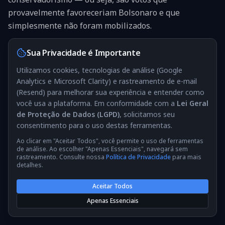
provavelmente favoreceriam Bolsonaro e que
simplesmente não foram mobilizados.
Sua Privacidade é Importante
📌 Lição para 2026
Utilizamos cookies, tecnologias de análise (Google
O RS ensina que o voto conservador no Brasil não é
Analytics e Microsoft Clarity) e rastreamento de e-mail
auto-mobilizante. Mesmo em regiões ideologicamente
(Resend) para melhorar sua experiência e entender como
favoráveis, a ausência de estrutura de mobilização
você usa a plataforma. Em conformidade com a
Lei Geral
resulta em abstenção. Em 2026, uma campanha que
de Proteção de Dados (LGPD)
, solicitamos seu
invista em infraestrutura de comparecimento no interior
consentimento para o uso destas ferramentas.
gaúcho pode ampliar a margem em um estado já
favorável.
Ao clicar em "Aceitar Todos", você permite o uso de ferramentas
de análise. Ao escolher "Apenas Essenciais", navegará sem
rastreamento. Consulte nossa
Política de Privacidade
para mais
detalhes.
Aceitar Todos
Apenas Essenciais
🌲
Paraná