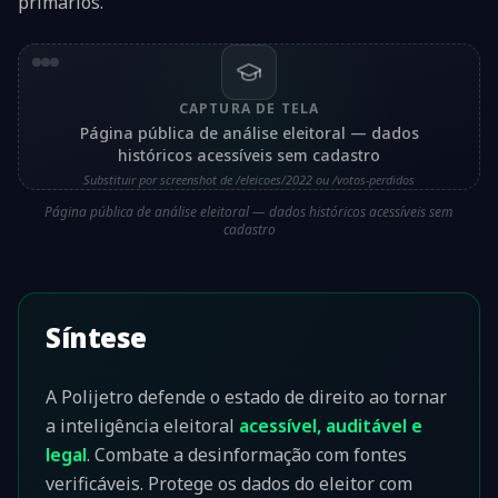
primários.
CAPTURA DE TELA
Página pública de análise eleitoral — dados
históricos acessíveis sem cadastro
Substituir por screenshot de /eleicoes/2022 ou /votos-perdidos
Página pública de análise eleitoral — dados históricos acessíveis sem
cadastro
Síntese
A Polijetro defende o estado de direito ao tornar
a inteligência eleitoral
acessível, auditável e
legal
. Combate a desinformação com fontes
verificáveis. Protege os dados do eleitor com