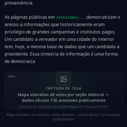
proveniência.
As páginas públicas em
democratizam o
/eleicoes/...
acesso a informações que historicamente eram
privilégio de grandes campanhas e institutos pagos.
Um candidato a vereador em uma cidade do interior
tem, hoje, a mesma base de dados que um candidato a
presidente. Essa simetria de informação
é
uma forma
de democracia.
CAPTURA DE TELA
Mapa interativo de votos por seção eleitoral —
dados oficiais TSE acessíveis publicamente
Substituir por screenshot do módulo Mapas em /eleicoes/2022/SP
Mapa interativo de votos por seção eleitoral — dados oficiais TSE acessíveis
publicamente